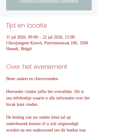
Andere evenementen bekijken
Tijd en locatie
11 jul 2026, 09:00 – 22 jul 2026, 13:00
Chirojongens Kiewit, Putvennestraat 100, 3500
Hasselt, België
Over het evenement
Beste ouders en chirovrienden
Hieronder vinden jullie het overalleke. Dit is 
ons infoboekje waarin u alle informatie over het 
bivak kunt vinden.
De leiding van uw oudste kind zal op 
ouderbezoek komen of u zult uitgenodigd 
worden op een ouderavond om dit boekje nog 
extra toe te lichten. Hier kunt u nog specifieke 